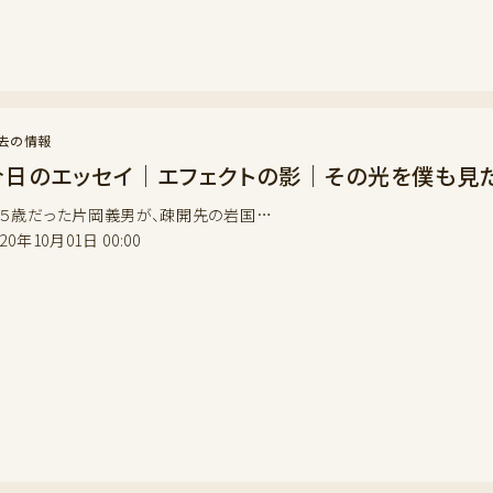
去の情報
今日のエッセイ｜エフェクトの影｜その光を僕も見
歳だった片岡義男が、疎開先の岩国…
020年10月01日 00:00