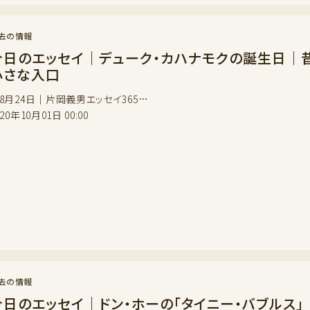
去の情報
今日のエッセイ｜デューク・カハナモクの誕生日｜
小さな入口
8月24日｜片岡義男エッセイ365…
020年10月01日 00:00
去の情報
今日のエッセイ｜ドン・ホーの「タイニー・バブルス