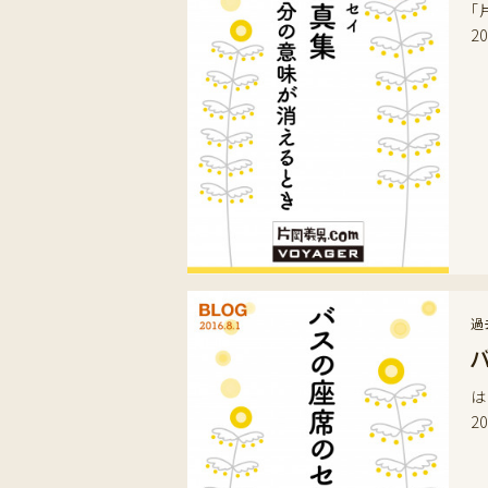
「
2
過
は
2