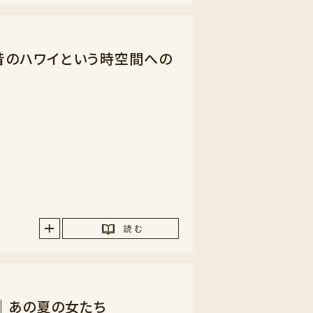
昔のハワイという時空間への
読 む
」｜あの夏の女たち