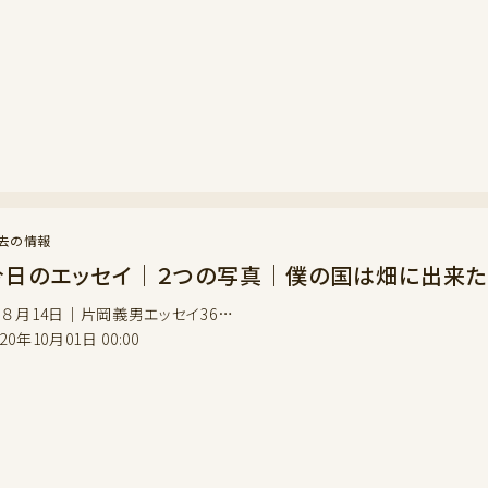
去の情報
今日のエッセイ｜２つの写真｜僕の国は畑に出来た
 ８月14日｜片岡義男エッセイ36…
020年10月01日 00:00