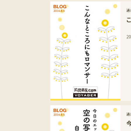
過
８
2
過