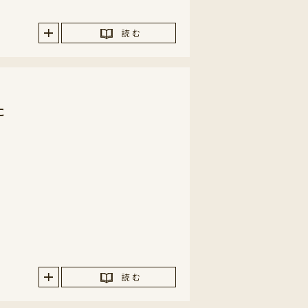
読 む
た
読 む