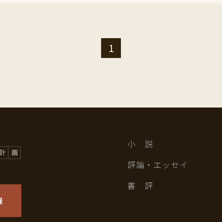
1
小 説
評論・エッセイ
書 評
録