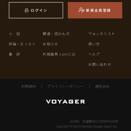
ログイン
新規会員登録
小 説
関連・読みもの
ウォッチリスト
評論・エッセイ
お知らせ
使い方
書 評
片岡義男.comとは
ヘルプ
お問い合わせ
利用規約
｜
プライバシーポリシー
｜
運営会社
JASRAC 許諾第9012122009Y45059号
Copyright © Yoshio Kataoka, Voyager Japan, Inc.