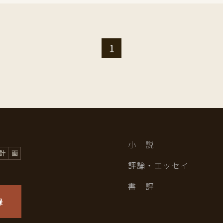
1
小 説
評論・エッセイ
書 評
録