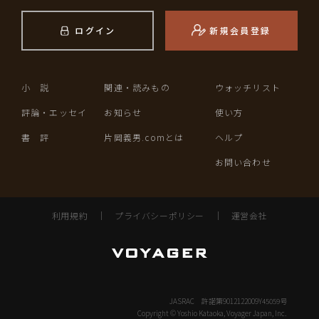
ログイン
新規会員登録
小 説
関連・読みもの
ウォッチリスト
評論・エッセイ
お知らせ
使い方
書 評
片岡義男.comとは
ヘルプ
お問い合わせ
利用規約
｜
プライバシーポリシー
｜
運営会社
JASRAC 許諾第9012122009Y45059号
Copyright © Yoshio Kataoka, Voyager Japan, Inc.