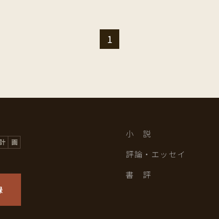
1
小 説
評論・エッセイ
書 評
録