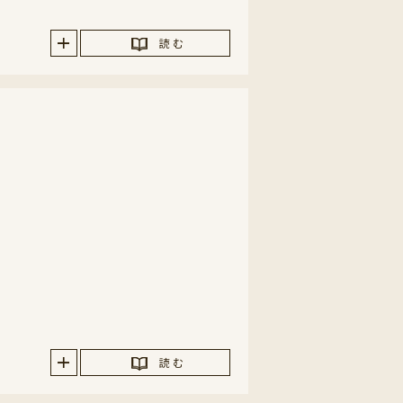
読 む
読 む