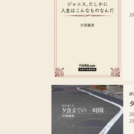
古
2
評
2
2