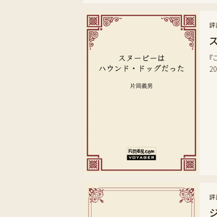
評
『
2
評