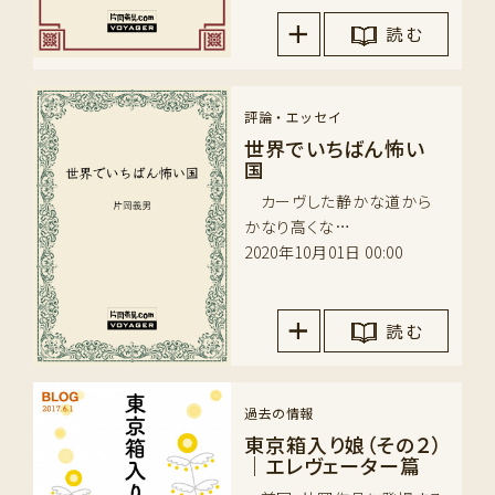
読 む
評論・エッセイ
世界でいちばん怖い
国
カーヴした静かな道から
かなり高くな…
2020年10月01日 00:00
読 む
過去の情報
東京箱入り娘（その２）
｜エレヴェーター篇