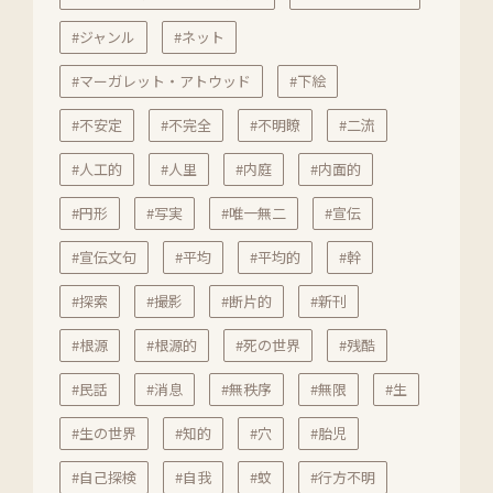
#ジャンル
#ネット
#マーガレット・アトウッド
#下絵
#不安定
#不完全
#不明瞭
#二流
#人工的
#人里
#内庭
#内面的
#円形
#写実
#唯一無二
#宣伝
#宣伝文句
#平均
#平均的
#幹
#探索
#撮影
#断片的
#新刊
#根源
#根源的
#死の世界
#残酷
#民話
#消息
#無秩序
#無限
#生
#生の世界
#知的
#穴
#胎児
#自己探検
#自我
#蚊
#行方不明