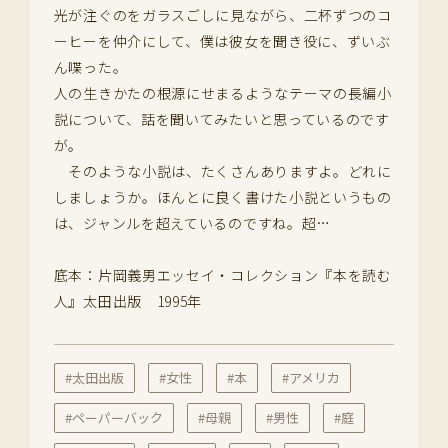
光が注ぐのをガラスごしに見ながら、二杯ずつのコ
ーヒーを仲介にして、僕は彼女を聞き役に、ずいぶ
ん喋った。
人の生きかたの根源にせまるようなテーマの長編小
説について、話を聞いてみたいと思っているのです
が。
そのような小説は、たくさんありますよ。どれに
しましょうか。ほんとに良く書けた小説というもの
は、ジャンルを超えているのですね。超…
底本：片岡義男エッセイ・コレクション『本を読む
人』太田出版 1995年
#太田出版
#女性
#本
#アメリカ
#ペーパーバック
#母親
#男性
#庭