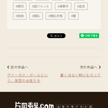
#親切
#超ジャンル
#身勝手
#追及
#鉄砲
#錯乱
#錯乱状態
#闇
前の作品へ
次の作品へ
ヴァーガス・ガールとい
蒼くはない時にむかって
う、架空の女性たち