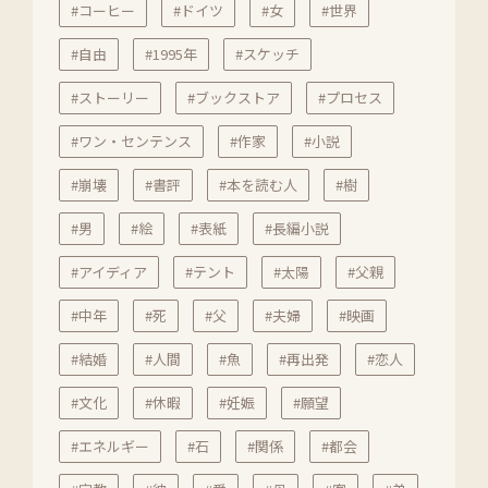
#コーヒー
#ドイツ
#女
#世界
#自由
#1995年
#スケッチ
#ストーリー
#ブックストア
#プロセス
#ワン・センテンス
#作家
#小説
#崩壊
#書評
#本を読む人
#樹
#男
#絵
#表紙
#長編小説
#アイディア
#テント
#太陽
#父親
#中年
#死
#父
#夫婦
#映画
#結婚
#人間
#魚
#再出発
#恋人
#文化
#休暇
#妊娠
#願望
#エネルギー
#石
#関係
#都会