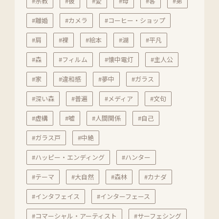
#宗教
#彼
#愛
#母
#客
#弟
#離婚
#カメラ
#コーヒー・ショップ
#肩
#裸
#絵本
#湖
#平凡
#森
#フィルム
#懐中電灯
#主人公
#家
#違和感
#夢中
#ガラス
#深い森
#普遍
#メディア
#文句
#虚構
#嘘
#人間関係
#自己
#ガラス戸
#中絶
#ハッピー・エンディング
#ハンター
#テーマ
#大自然
#森林
#カナダ
#インタフェイス
#インターフェース
#コマーシャル・アーティスト
#サーフェシング