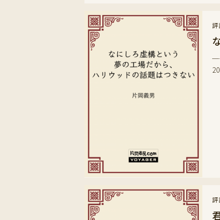
評
─
2
評