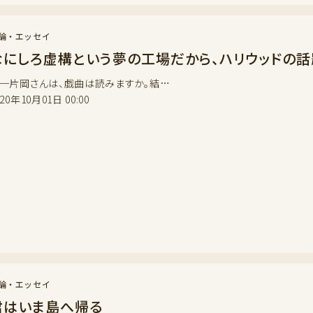
論・エッセイ
なにしろ虚構という夢の工場だから、ハリウッドの
─片岡さんは、戯曲は読みますか。結…
020年10月01日 00:00
論・エッセイ
君はいま島へ帰る