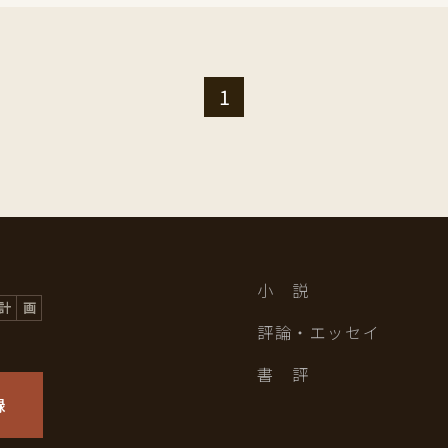
1
小 説
評論・エッセイ
書 評
録