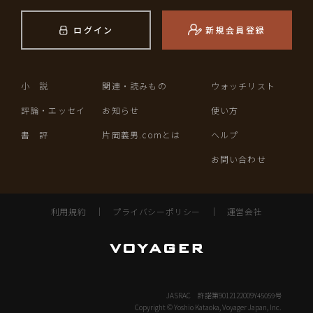
ログイン
新規会員登録
小 説
関連・読みもの
ウォッチリスト
評論・エッセイ
お知らせ
使い方
書 評
片岡義男.comとは
ヘルプ
お問い合わせ
利用規約
｜
プライバシーポリシー
｜
運営会社
JASRAC 許諾第9012122009Y45059号
Copyright © Yoshio Kataoka, Voyager Japan, Inc.