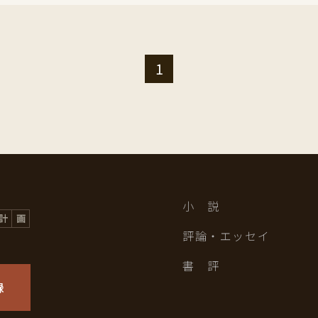
1
小 説
評論・エッセイ
書 評
録