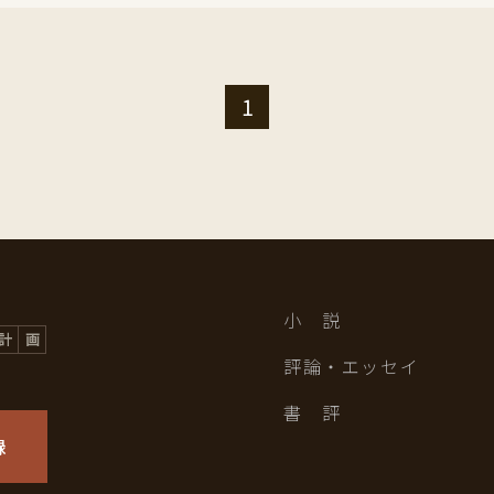
1
小 説
評論・エッセイ
書 評
録