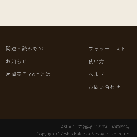
関連・読みもの
ウォッチリスト
お知らせ
使い方
片岡義男.comとは
ヘルプ
お問い合わせ
JASRAC 許諾第9012122009Y45059号
Copyright © Yoshio Kataoka, Voyager Japan, Inc.