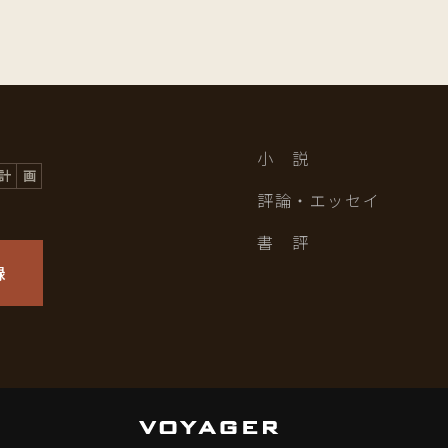
小 説
評論・エッセイ
書 評
録