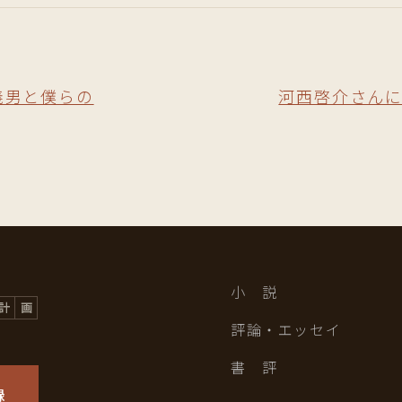
岡義男と僕らの
河西啓介さんに
小 説
評論・エッセイ
書 評
録