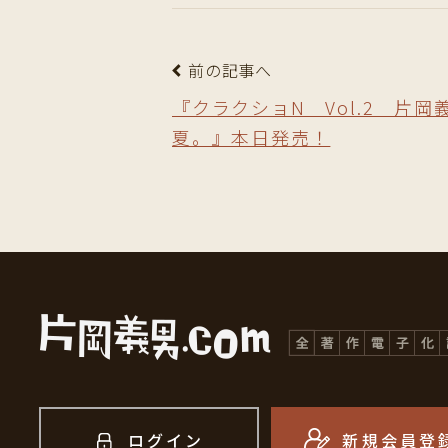
前の記事へ
『クラクショN Vol.2 片
夏。』本日発売！
ログイン
新規会員登