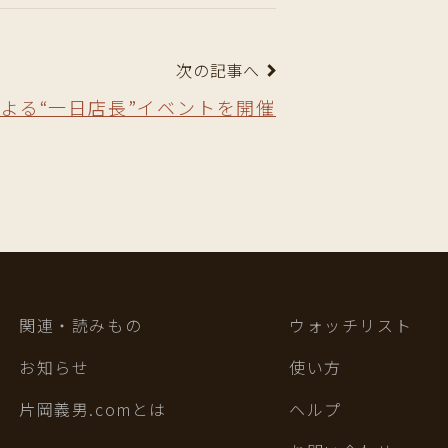
次の記事へ
よる“一日店長”イベントを開催
関連・読みもの
ウォッチリスト
お知らせ
使い方
片岡義男.comとは
ヘルプ