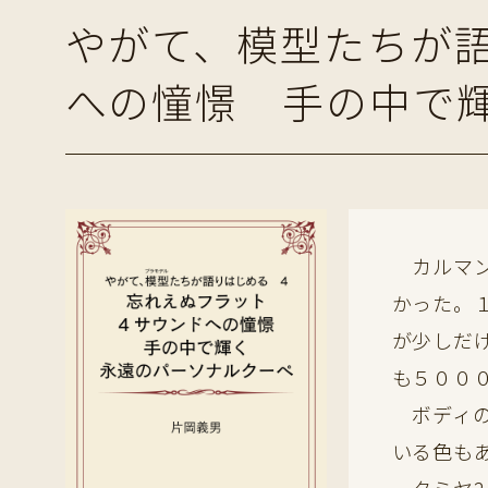
やがて、模型たちが語
への憧憬 手の中で
カルマン
かった。
が少しだ
も５００
ボディの
いる色も