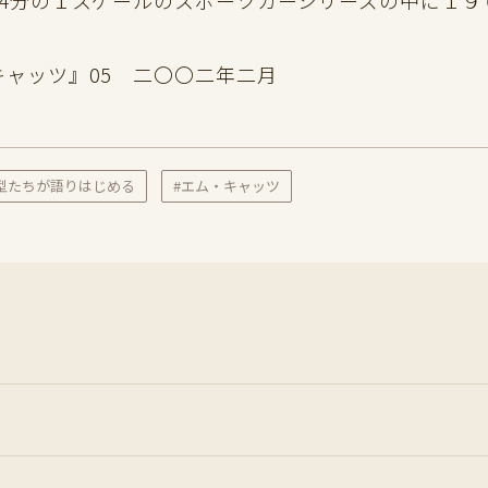
4分の１スケールのスポーツカーシリーズの中に１９
キャッツ』05 二〇〇二年二月
型たちが語りはじめる
#エム・キャッツ