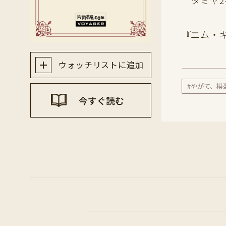
タミヤ2
『エム・
ウォッチリストに追加
#やがて、模
今すぐ読む