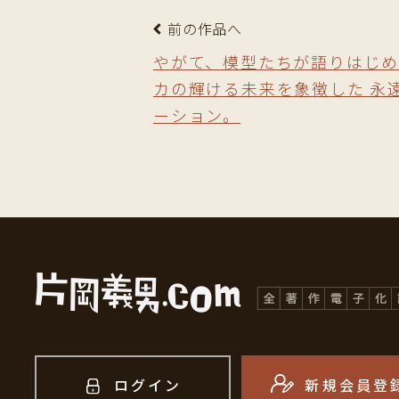
前の作品へ
やがて、模型たちが語りはじめ
カの輝ける未来を象徴した 永
ーション。
ログイン
新規会員登