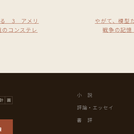
る 3 アメリ
やがて、模型
遠のコンステレ
戦争の記憶
小 説
評論・エッセイ
書 評
録