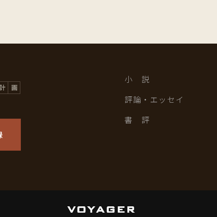
小 説
評論・エッセイ
書 評
録