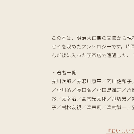
この本は、明治大正期の文豪から現
セイを収めたアンソロジーです。片
んだ後に入った喫茶店で遭遇した、
・著者一覧
赤川次郎／赤瀬川原平／阿川佐和子
／小川糸／長田弘／小田島雄志／片
お／太宰治／高村光太郎／爪切男／
子／村松友視／森茉莉／森村誠一／
『おいしい