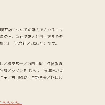
、喫茶店についての魅力あふれるエッ
る夏の日、新宿で友人と明け方まで遊
琲』（光文社／2023年）です。
し／植草甚一／内田百閒／江國香織
名誠／シソンヌ じろう／東海林さだ
洋子／古川緑波／星野博美／向田邦
こちらから。