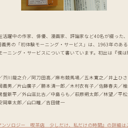
在活躍中の作家、俳優、漫画家、評論家など40名が綴った
岡義男の「初体験モーニング・サービス」は、1963年のあ
モーニング・サービスについて書いています。初出は『僕は珈
／芥川龍之介／阿刀田高／麻布競馬場／五木寛之／井上ひさ
岡義男／片山廣子／勝本清一郎／木村衣有子／佐藤春夫／椎
常盤新平／外山滋比古／中島らも／萩原朔太郎／林望／平松
安岡章太郎／山口瞳／吉田健一
アンソロジー 喫茶店 少しだけ、私だけの時間』の詳細は