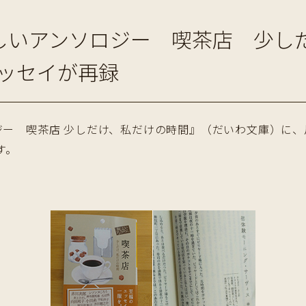
いしいアンソロジー 喫茶店 少し
ッセイが再録
ジー 喫茶店 少しだけ、私だけの時間』（だいわ文庫）に
す。