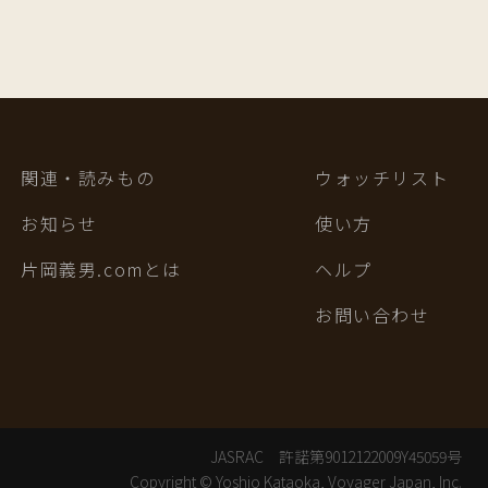
関連・読みもの
ウォッチリスト
お知らせ
使い方
片岡義男.comとは
ヘルプ
お問い合わせ
JASRAC 許諾第9012122009Y45059号
Copyright © Yoshio Kataoka, Voyager Japan, Inc.