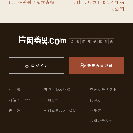
に、柏秀樹さんが寄稿
川村リリカ』より４作品
を公開
ログイン
新規会員登録
小 説
関連・読みもの
ウォッチリスト
評論・エッセイ
お知らせ
使い方
書 評
片岡義男.comとは
ヘルプ
お問い合わせ