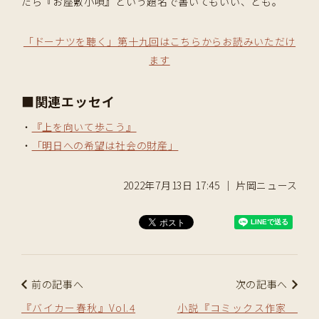
たら『お座敷小唄』という題名で書いてもいい、とも。
「ドーナツを聴く」第十九回はこちらからお読みいただけ
ます
■関連エッセイ
・
『上を向いて歩こう』
・
「明日への希望は社会の財産」
2022年7月13日 17:45 ｜ 片岡ニュース
前の記事へ
次の記事へ
『バイカー春秋』Vol.4
小説『コミックス作家