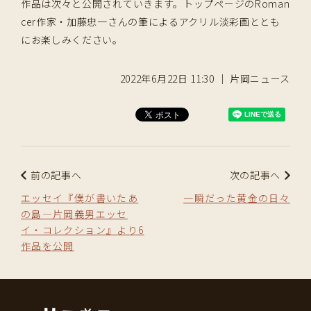
作品は次々と公開されていきます。トップページのRoman
cer作家・加藤忠一さんの筆によるアクリル淡彩画ととも
にお楽しみください。
2022年6月22日 11:30 ｜ 片岡ニュース
前の記事へ
次の記事へ
エッセイ『僕が書いたあ
一瞬だった黄金の日々
の島―片岡義男エッセ
イ・コレクション』より6
作品を公開