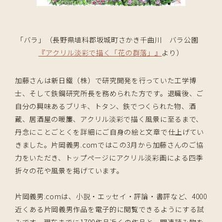
「バラ」（長野県埴科郡坂城町さかき千曲川 バラ公園
『アクリル淡彩で描く「花の群落」』
より）
加藤さんは新日鐵（株）で研究開発を行っていた工学博
士、そして鉄鋼研究所長を務められた方です。退職後、ご
自分の興味あるブリキ、トタン、鉄でつくられた物、酒
蔵、居酒屋の暖簾、アクリル淡彩で描く風景に至るまで、
丹念にことごとくを詳細にご自身の絵と文章で仕上げてい
きました。片岡義男.comではこの3月から加藤さんのご協
力をいただき、トップページにアクリル淡彩画による四季
折々の花や風景を掲げています。
片岡義男.comは、小説・エッセイ・評論・書評など、4000
近くある片岡義男作品を電子的に閲覧できるようにする試
みです。現在までに1700作品近くの作品と、関連読み物を