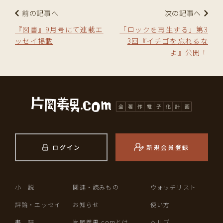
前の記事へ
次の記事へ
『図書』9月号にて連載エ
「ロックを再生する」第3
ッセイ掲載
3回『イチゴを忘れるな
よ』公開！
ログイン
新規会員登録
小 説
関連・読みもの
ウォッチリスト
評論・エッセイ
お知らせ
使い方
書 評
片岡義男.comとは
ヘルプ