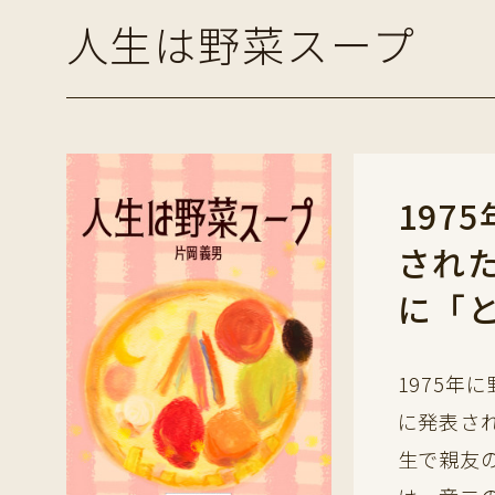
人生は野菜スープ
197
された
に「
1975年
に発表さ
生で親友