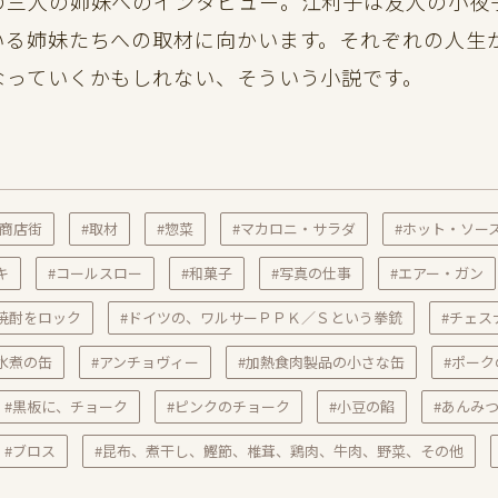
の三人の姉妹へのインタビュー。江利子は友人の小夜
いる姉妹たちへの取材に向かいます。それぞれの人生
なっていくかもしれない、そういう小説です。
#商店街
#取材
#惣菜
#マカロニ・サラダ
#ホット・ソー
キ
#コールスロー
#和菓子
#写真の仕事
#エアー・ガン
焼酎をロック
#ドイツの、ワルサーＰＰＫ／Ｓという拳銃
#チェス
水煮の缶
#アンチョヴィー
#加熱食肉製品の小さな缶
#ポー
#黒板に、チョーク
#ピンクのチョーク
#小豆の餡
#あんみ
#ブロス
#昆布、煮干し、鰹節、椎茸、鶏肉、牛肉、野菜、その他