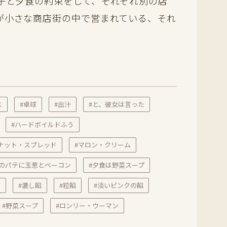
子と夕食の約束をして、それぞれ別の店
が小さな商店街の中で営まれている、それ
ス
#卓球
#出汁
#と、彼女は言った
#ハードボイルドふう
ナット・スプレッド
#マロン・クリーム
クのパテに玉葱とベーコン
#夕食は野菜スープ
つ
#漉し餡
#粒餡
#淡いピンクの餡
#野菜スープ
#ロンリー・ウーマン