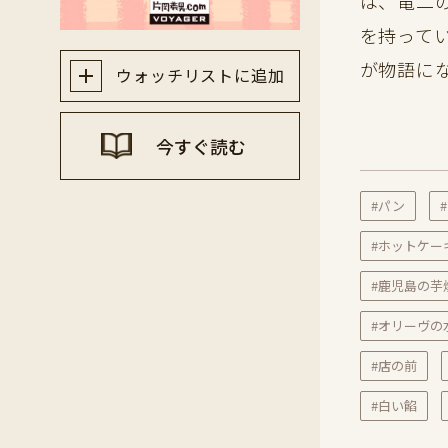
は、竜二
を持って
が物語に
ウォッチリストに追加
今すぐ読む
#パン
#ホットケー
#鹿児島の芋
#オリーヴの
#店の前
#白い餡