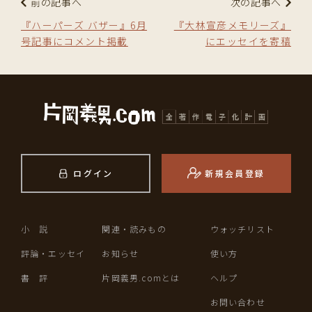
前の記事へ
次の記事へ
『ハーパーズ バザー』6月
『大林宣彦メモリーズ』
号記事にコメント掲載
にエッセイを寄稿
ログイン
新規会員登録
小 説
関連・読みもの
ウォッチリスト
評論・エッセイ
お知らせ
使い方
書 評
片岡義男.comとは
ヘルプ
お問い合わせ