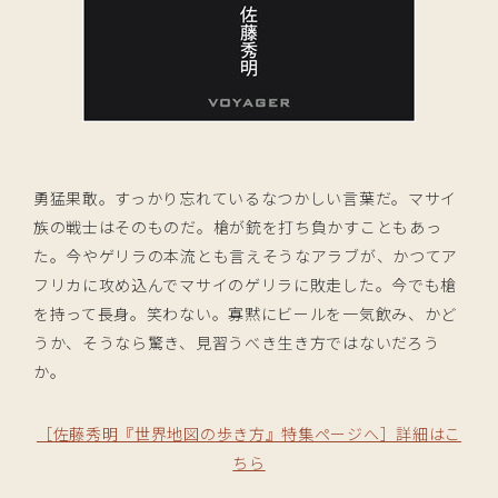
勇猛果敢。すっかり忘れているなつかしい言葉だ。マサイ
族の戦士はそのものだ。槍が銃を打ち負かすこともあっ
た。今やゲリラの本流とも言えそうなアラブが、かつてア
フリカに攻め込んでマサイのゲリラに敗走した。今でも槍
を持って長身。笑わない。寡黙にビールを一気飲み、かど
うか、そうなら驚き、見習うべき生き方ではないだろう
か。
［佐藤秀明『世界地図の歩き方』特集ページへ］詳細はこ
ちら