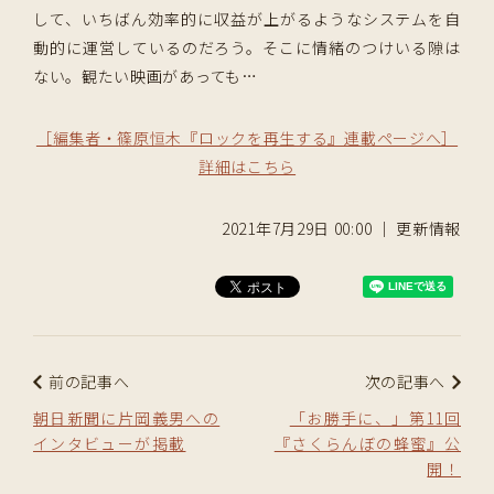
して、いちばん効率的に収益が上がるようなシステムを自
動的に運営しているのだろう。そこに情緒のつけいる隙は
ない。観たい映画があっても
…
［編集者・篠原恒木『ロックを再生する』連載ページへ］
詳細はこちら
2021年7月29日 00:00 ｜ 更新情報
前の記事へ
次の記事へ
朝日新聞に片岡義男への
「お勝手に、」第11回
インタビューが掲載
『さくらんぼの蜂蜜』公
開！