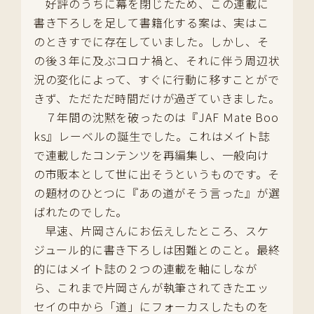
好評のうちに幕を閉じたため、この連載に
書き下ろしを足して書籍化する案は、実はこ
のときすでに存在していました。しかし、そ
の後３年に及ぶコロナ禍と、それに伴う周辺状
況の変化によって、すぐに行動に移すことがで
きず、ただただ時間だけが過ぎていきました。
７年間の沈黙を破ったのは『JAF Ｍate Boo
ks』レーベルの誕生でした。これはメイト誌
で連載したコンテンツを再編集し、一般向け
の市販本として世に出そうというものです。そ
の題材のひとつに『あの道がそう言った』が選
ばれたのでした。
早速、片岡さんにお伝えしたところ、スケ
ジュール的に書き下ろしは困難とのこと。最終
的にはメイト誌の２つの連載を軸にしなが
ら、これまで片岡さんが執筆されてきたエッ
セイの中から「道」にフォーカスしたものを