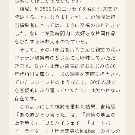
ら感じてほしかったからです。
結局、約2500ものエッセイを猛烈な速度で
読破することになりましたが、この時間は担
当編集者にとっては、まさに至福のひとときで
した。なにせ業務時間内に大好きな片岡作品
をひたすら味わえるのですから。
そして、その叩き台を片岡さんと親交の深い
ベテラン編集者のＳさんにも吟味していただ
きます。Ｓさんは赤い背表紙でおなじみの80
年代角川文庫シリーズの編集を実際に担当され
ていたレジェンドのような方で、50年の歴史
を客観的にふり返っていただくには欠かせない
存在です。
このようにして検討を重ねた結果、書籍版
『あの道がそう言った』は、「追憶の地図の
上を歩く」「ＵＳハイウェイ」「オートバ
イ・ライダー」「片岡義男の回顧録」の４つの