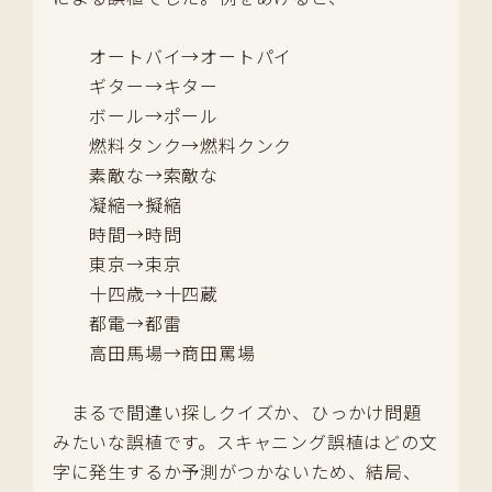
オートバイ→オートパイ
ギター→キター
ボール→ポール
燃料タンク→燃料クンク
素敵な→索敵な
凝縮→擬縮
時間→時問
東京→束京
十四歳→十四蔵
都電→都雷
高田馬場→商田罵場
まるで間違い探しクイズか、ひっかけ問題
みたいな誤植です。スキャニング誤植はどの文
字に発生するか予測がつかないため、結局、