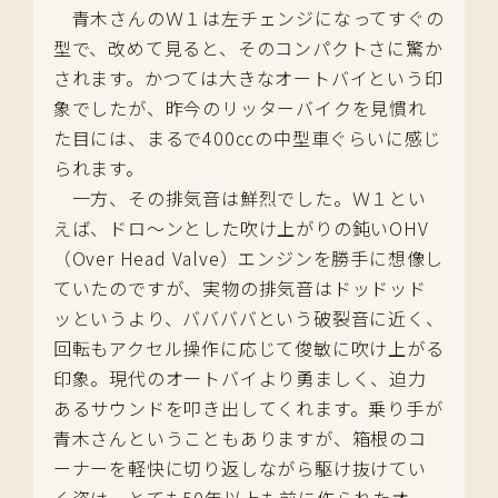
青木さんのＷ１は左チェンジになってすぐの
型で、改めて見ると、そのコンパクトさに驚か
されます。かつては大きなオートバイという印
象でしたが、昨今のリッターバイクを見慣れ
た目には、まるで400ccの中型車ぐらいに感じ
られます。
一方、その排気音は鮮烈でした。Ｗ１とい
えば、ドロ～ンとした吹け上がりの鈍いOHV
（Over Head Valve）エンジンを勝手に想像し
ていたのですが、実物の排気音はドッドッド
ッというより、ババババという破裂音に近く、
回転もアクセル操作に応じて俊敏に吹け上がる
印象。現代のオートバイより勇ましく、迫力
あるサウンドを叩き出してくれます。乗り手が
青木さんということもありますが、箱根のコ
ーナーを軽快に切り返しながら駆け抜けてい