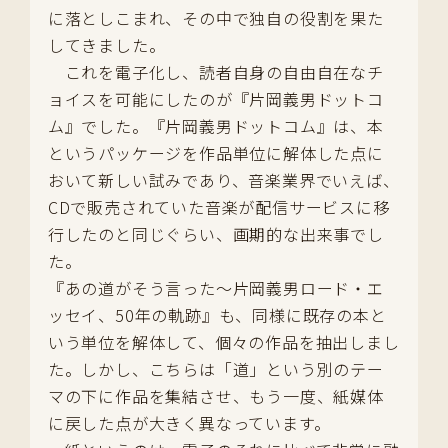
に落としこまれ、その中で独自の役割を果た
してきました。
これを電子化し、読者自身の自由自在なチ
ョイスを可能にしたのが『片岡義男ドットコ
ム』でした。『片岡義男ドットコム』は、本
というパッケージを作品単位に解体した点に
おいて新しい試みであり、音楽業界でいえば、
CDで販売されていた音楽が配信サービスに移
行したのと同じぐらい、画期的な出来事でし
た。
『あの道がそう言った～片岡義男ロード・エ
ッセイ、50年の軌跡』も、同様に既存の本と
いう単位を解体して、個々の作品を抽出しまし
た。しかし、こちらは「道」という別のテー
マの下に作品を集結させ、もう一度、紙媒体
に戻した点が大きく異なっています。