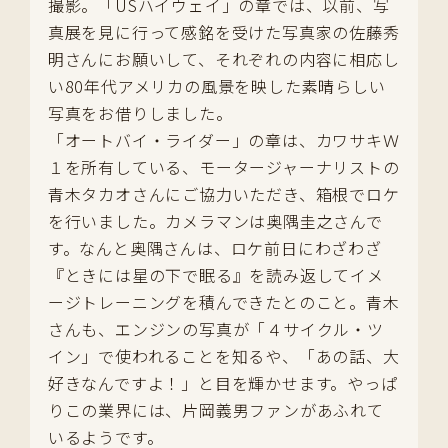
撮影。「USハイウェイ」の章では、以前、写
真展を見に行って感銘を受けた写真家の佐藤秀
明さんにお願いして、それぞれの内容に相応し
い80年代アメリカの風景を映した素晴らしい
写真をお借りしました。
「オートバイ・ライダー」の章は、カワサキＷ
１を所有している、モータージャーナリストの
青木タカオさんにご協力いただき、箱根でロケ
を行いました。カメラマンは奥隅圭之さんで
す。なんと奥隅さんは、ロケ前日にわざわざ
『ときには星の下で眠る』を読み返してイメ
ージトレーニングを積んできたとのこと。青木
さんも、エンジンの写真が「４サイクル・ツ
イン」で使われることを知るや、「あの話、大
好きなんですよ！」と目を輝かせます。やっぱ
りこの業界には、片岡義男ファンがあふれて
いるようです。