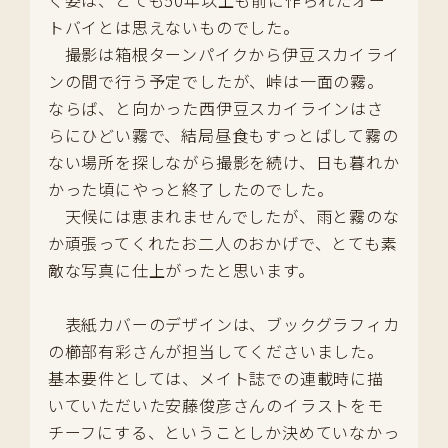
く姿は、とても50年以上も前に作られたオー
トバイとは思えないものでした。
撮影は箱根ターンパイクから伊豆スカイライ
ンの間で行う予定でしたが、峠は一面の霧。
ならば、と向かった西伊豆スカイラインはさ
らにひどい霧で、結局昼食もすっとばして霧の
ない場所を探しながら撮影を続け、日も暮れか
かった頃にやっと終了したのでした。
天候には恵まれませんでしたが、雨と霧のな
か頑張ってくれたお二人のおかげで、とても素
敵な写真に仕上がったと思います。
表紙カバーのデザインは、ブックグラフィカ
の櫛部有彩さんが担当してくださいました。
基本要件としては、メイト誌での連載時に描
いていただいた安藤俊彦さんのイラストをモ
チーフにする、ということしか決めていなかっ