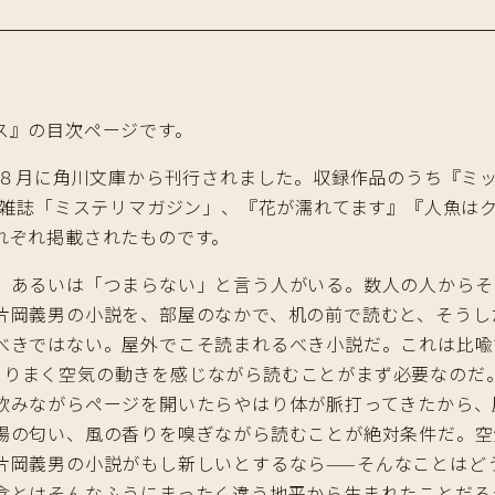
ス』の目次ページです。
0年８月に角川文庫から刊行されました。収録作品のうち『ミ
』は雑誌「ミステリマガジン」、『花が濡れてます』『人魚は
れぞれ掲載されたものです。
」あるいは「つまらない」と言う人がいる。数人の人からそ
片岡義男の小説を、部屋のなかで、机の前で読むと、そうし
べきではない。屋外でこそ読まれるべき小説だ。これは比喩
とりまく空気の動きを感じながら読むことがまず必要なのだ
みながらページを開いたらやはり体が脈打ってきたから、
陽の匂い、風の香りを嗅ぎながら読むことが絶対条件だ。空
片岡義男の小説がもし新しいとするなら——そんなことはど
念とはそんなふうにまったく違う地平から生まれたことだろ