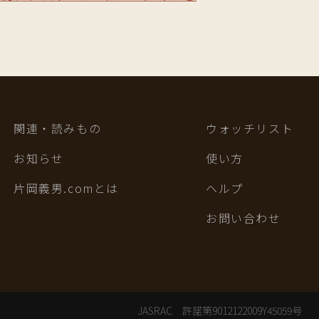
関連・読みもの
ウォッチリスト
お知らせ
使い方
片岡義男.comとは
ヘルプ
お問い合わせ
JASRAC 許諾第9012122009Y45059号