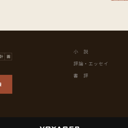
小 説
評論・エッセイ
書 評
録