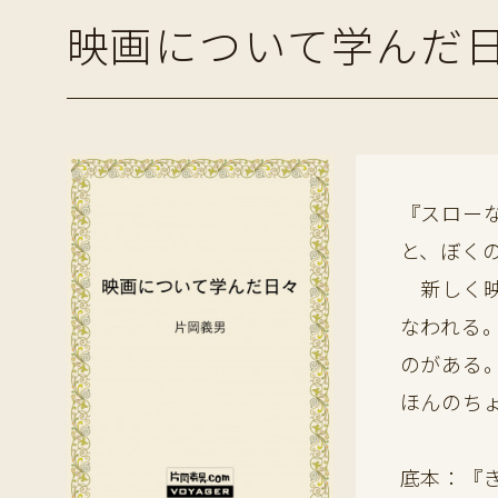
映画について学んだ
『スロー
と、ぼく
新しく映
なわれる
のがある
ほんのち
底本：『