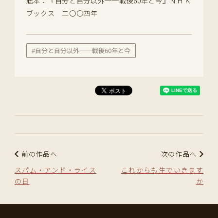
底本：『自分と自分以外──戦後60年と今』ＮＨＫ
ブックス 二〇〇四年
#自分と自分以外──戦後60年と今
前の作品へ
次の作品へ
スパム・アンド・ライス
これからも生でいきます
の日
か