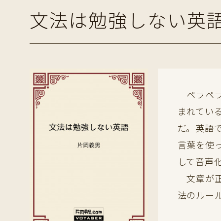
文法は勉強しない英
ペラペラ
まれてい
だ。英語
言葉を使
して音声
文章が正
法のルー