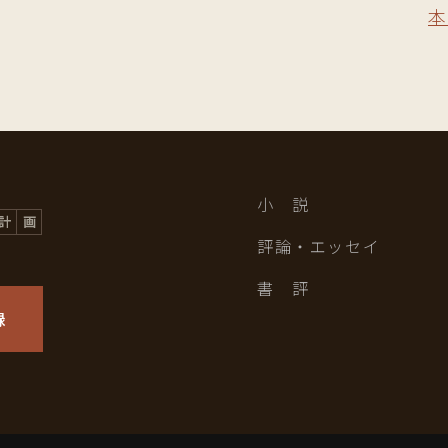
本
小 説
評論・エッセイ
書 評
録