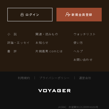
ログイン
新規会員登録
小 説
関連・読みもの
ウォッチリスト
評論・エッセイ
お知らせ
使い方
書 評
片岡義男.comとは
ヘルプ
お問い合わせ
利用規約
｜
プライバシーポリシー
｜
運営会社
JASRAC 許諾第9012122009Y45059号