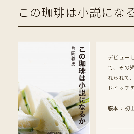
この珈琲は小説にな
デビュー
て、その
れられて
ドイッチ
底本：初