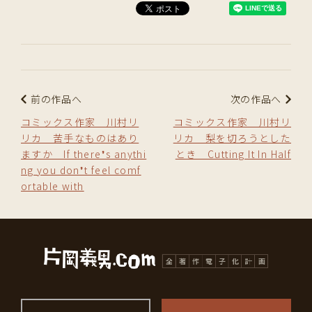
前の作品へ
次の作品へ
コミックス作家 川村リ
コミックス作家 川村リ
リカ 苦手なものはあり
リカ 梨を切ろうとした
ますか If there❜s anythi
とき Cutting It In Half
ng you don❜t feel comf
ortable with