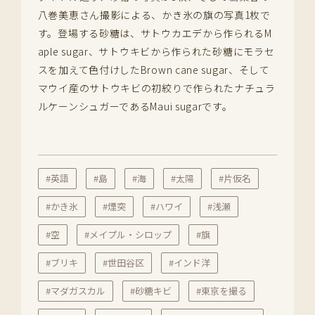
八巻美恵さん撮影による、かき氷の旗の写真1枚で
す。登場する砂糖は、サトウカエデから作られるM
aple sugar、サトウキビから作られた砂糖にモラセ
スを加えて色付けしたBrown cane sugar、そして
マウイ産のサトウキビの初絞りで作られたナチュラ
ルケーンシュガーであるMaui sugarです。
#英語
#島
#海
#太陽
#片仮名
#かき氷
#煙突
#ハワイ
#浅瀬
#空
#メイプル・シロップ
#旗
#ブリキ
#世田谷区
#インド洋
#マダガスカル
#砂糖キビ
#東京を撮る