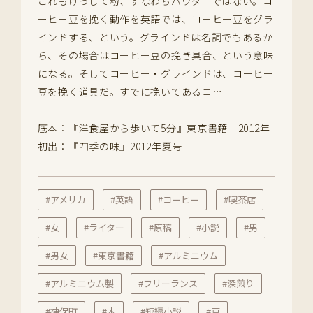
これもけっして粉、すなわちパウダーではない。コ
ーヒー豆を挽く動作を英語では、コーヒー豆をグラ
インドする、という。グラインドは名詞でもあるか
ら、その場合はコーヒー豆の挽き具合、という意味
になる。そしてコーヒー・グラインドは、コーヒー
豆を挽く道具だ。すでに挽いてあるコ…
底本：『洋食屋から歩いて5分』東京書籍 2012年
初出：『四季の味』2012年夏号
#アメリカ
#英語
#コーヒー
#喫茶店
#女
#ライター
#原稿
#小説
#男
#男女
#東京書籍
#アルミニウム
#アルミニウム製
#フリーランス
#深煎り
#神保町
#木
#短編小説
#豆