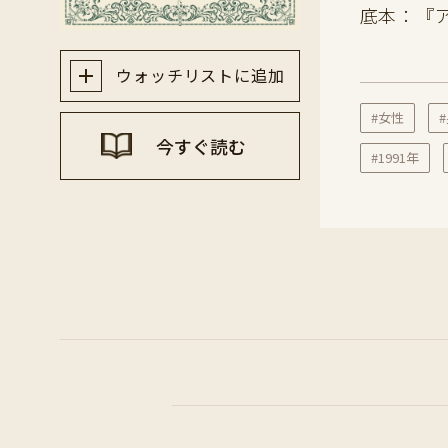
底本：『
ウォッチリストに追加
#女性
今すぐ読む
#1991年