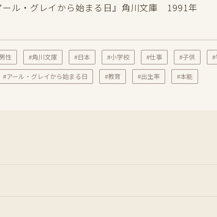
アール・グレイから始まる日』角川文庫 1991年
#男性
#角川文庫
#日本
#小学校
#仕事
#子供
#アール・グレイから始まる日
#教育
#出生率
#本能