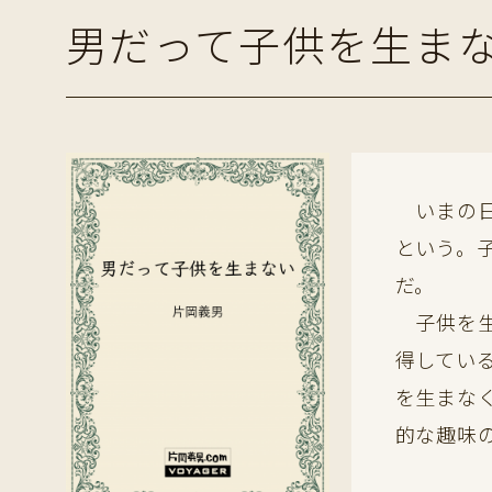
男だって子供を生ま
いまの日
という。
だ。
子供を生
得してい
を生まな
的な趣味