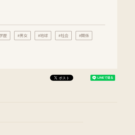
#学歴
#男女
#地球
#社会
#関係