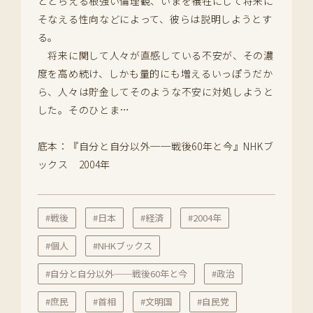
ととらえる根強い倫理観、いまを犠牲にして将来に
そなえる性向などによって、彼らは説明しようとす
る。
将来に関して人々が直感している不安が、その濃
度を高め続け、しかも量的にも増えるいっぽうだか
ら、人々は貯金してそのような不安に対処しようと
した。そのひとま…
底本：『自分と自分以外──戦後60年と今』NHKブ
ックス 2004年
#戦後
#日本
#経済
#2004年
#個人
#NHKブックス
#自分と自分以外──戦後60年と今
#政治
#庶民
#首相
#文明国
#自民党