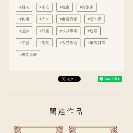
#将来
#不安
#税金
#政治家
#利権
#人々
#金融資産
#恐怖感
#選挙
#貯金
#公共事業
#危険
#学者
#政党
#政党政治
#景気対策
#無党派層
関連作品