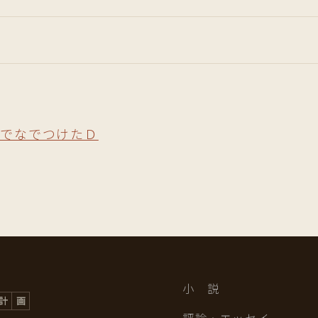
ムでなでつけたＤ
小 説