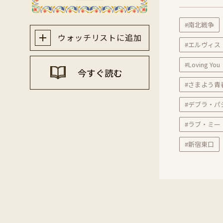
#南北戦争
ウォッチリストに追加
#エルヴィス
#Loving You
今すぐ読む
#さまよう青
#デブラ・パ
#ラブ・ミー
#新宿東口