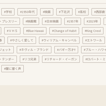
#学校
#1950年代
#映画
#下北沢
#高校
#西部劇
・プレスリー
#映画館
#日本映画
#1957年
#2019年
#ＶＨＳ
#Blue Hawaii
#Change of Habit
#King Creol
春
#やさしく愛して
#ウィリアム・キャンベル
#エトワール
ジェット
#ネヴィル・ブランド
#バギー万才!!
#ブルー・ハワ
・テンダー
#リコ兄弟
#リチャード・イーガン
#ロバート・ミ
#闇に響く声