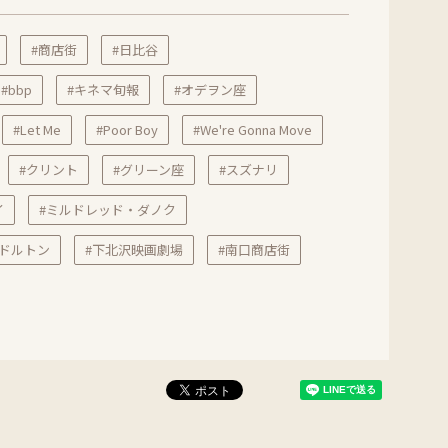
#商店街
#日比谷
#bbp
#キネマ旬報
#オデヲン座
#Let Me
#Poor Boy
#We're Gonna Move
#クリント
#グリーン座
#スズナリ
イ
#ミルドレッド・ダノク
ドルトン
#下北沢映画劇場
#南口商店街