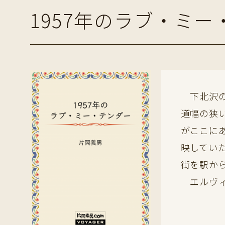
1957年のラブ・ミ
下北沢の
道幅の狭
がここに
映してい
街を駅か
エルヴィ