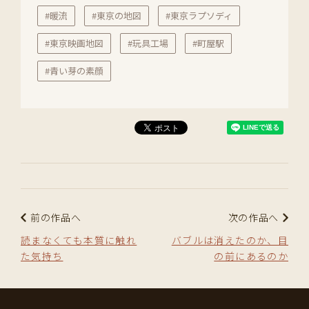
#暖流
#東京の地図
#東京ラプソディ
#東京映画地図
#玩具工場
#町屋駅
#青い芽の素顔
前の作品へ
次の作品へ
読まなくても本質に触れ
バブルは消えたのか、目
た気持ち
の前にあるのか