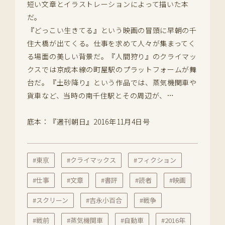
短い文章とイラストレーションによって描いた本
だ。
『どっこい生きてる』という映画の冒頭に早朝の千
住大橋が出てくる。仕事を求めて人々が集まってく
る場面の美しい背景だ。『人間狩り』のクライマッ
クスでは京成本線の町屋駅のプラットフォームが舞
台だ。『土砂降り』という作品では、蒸気機関車や
貨車など、当時の南千住駅とその周辺が、…
底本：『週刊朝日』2016年11月4日号
#東京
#クライマックス
#フィクション
#仕事
#文章
#書評
#読者
#映画
#スクリーン
#吉永小百合
#戦争
#戦前
#蒸気機関車
#自動車
#2016年