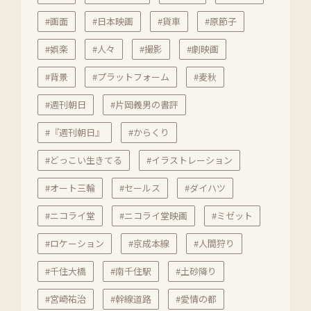
#画面
#日本映画
#貨車
#原節子
#娯楽
#人々
#撮影
#劇映画
#背景
#プラットフォーム
#麦秋
#週刊朝日
#片岡義男の書評
#『週刊朝日』
#からくり
#どっこい生きてる
#イラストレーション
#オート三輪
#セールス
#ダイハツ
#ニコライ堂
#ニコライ堂映画
#ミゼット
#ロケーション
#京成本線
#人間狩り
#千住大橋
#南千住駅
#土砂降り
#宮崎祐治
#幹線道路
#愛情の都