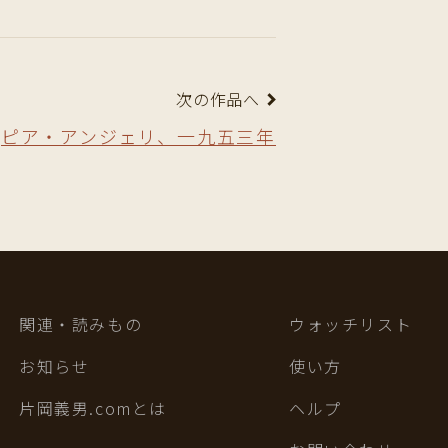
次の作品へ
ピア・アンジェリ、一九五三年
関連・読みもの
ウォッチリスト
お知らせ
使い方
片岡義男.comとは
ヘルプ