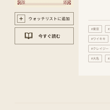
ウォッチリストに追加
#東京
#
今すぐ読む
#ワイキキ
#クレイジー
#大名