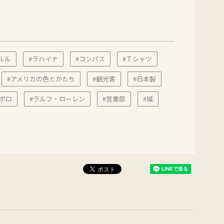
ルル
#ラハイナ
#コンパス
#Ｔシャツ
#アメリカの色とかたち
#観光客
#日本製
#ポロ
#ラルフ・ローレン
#営業部
#城