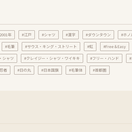
2001年
#江戸
#シャツ
#漢字
#ダウンタウン
#ホノ
#毛筆
#サウス・キング・ストリート
#虹
#Free＆Easy
・シャツ
#クレイジー・シャツ・ワイキキ
#フリー・ハンド
#忍者
#日の丸
#日本国旗
#毛筆体
#首都圏