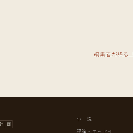
編集者が語る
小 説
評論・エッセイ