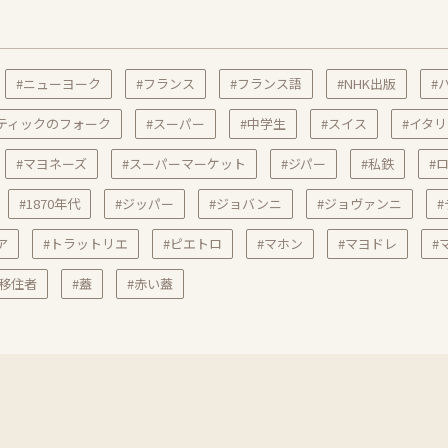
#ニューヨーク
#フランス
#フランス語
#NHK出版
#
ティックのフォーク
#スーパー
#中学生
#スイス
#イタリ
#マヨネーズ
#スーパーマーケット
#ジパー
#私鉄
#
#1870年代
#ジッパー
#ジョバンニ
#ジョヴァンニ
ア
#トラットリエ
#ピエトロ
#マホン
#マヨドレ
#
#移住者
#蓋
#赤い蓋