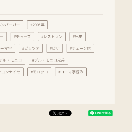
ハンバーガー
#2005年
ー
#チューブ
#レストラン
#兄弟
ローマ字
#ピッツア
#ピザ
#チェーン店
#デル・モニコ
#デル・モニコ兄弟
マヨンナイセ
#モロッコ
#ローマ字読み