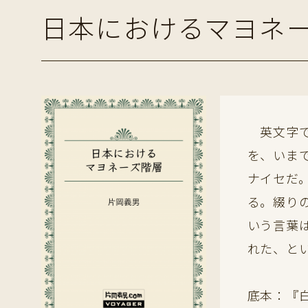
日本におけるマヨネ
英文字で
を、いま
ナイセだ
る。綴り
いう言葉
れた、と
底本：『白