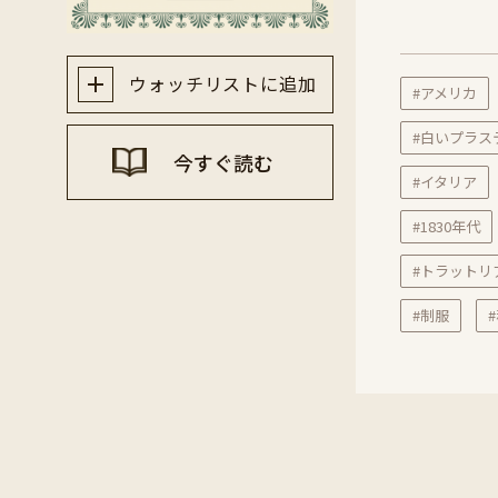
ウォッチリストに追加
#アメリカ
#白いプラス
今すぐ読む
#イタリア
#1830年代
#トラットリ
#制服