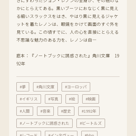
きにすわったジョン・レノンの全身が、その絵のな
かにとらえてある。黒いブーツにおなじく黒に見え
る細いスラックスをはき、やはり黒に見えるジャケ
ットを着たレノンは、眼鏡をかけて画面のすぐ外を
見ている。この頃すでに、人の心を直接にとらえる
不思議な魅力のある力を、レノンは自…
底本：『ノートブックに誘惑された』角川文庫 19
92年
#夢
#角川文庫
#ヨーロッパ
#イギリス
#写真
#絵
#映画
#人間
#音楽
#歴史
#1992年
#ノートブックに誘惑された
#ビートルズ
#レコード
#インタヴュー
#bbp