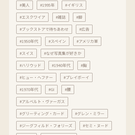
#美人
#1995年
#イギリス
#エスクワイア
#雑誌
#脚
#ブックストアで待ちあわせ
#広告
#1950年代
#スペイン
#アメリカ軍
#スイス
#なぜ写真集が好きか
#ハリウッド
#1940年代
#胸
#ヒュー・ヘフナー
#プレイボーイ
#1970年代
#GI
#腰
#アルベルト・ヴァーガス
#グリーティング・カード
#グレン・ミラー
#ジーグフィルド・フォリーズ
#セミ・ヌード