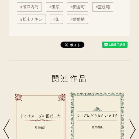
#瀬戸内海
#玉葱
#田舎町
#空き箱
#粉末チキン
#缶
#葡萄糖
関連作品