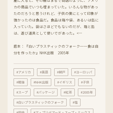
屋に入ると、その棚はまるで商店のように、アメリ
カの商品でいつも埋まっていた。いろんな物があっ
たのだろうと思うけれど、子供の僕にとって印象が
強かったのは食品だ。食品は箱や袋、あるいは缶に
入っていた。袋はさほどでもないのだが、箱と缶
は、遊び道具として使いでがあった。<…
底本：『白いプラスティックのフォーク──食は自
分を作ったか』NHK出版 2005年
#アメリカ
#英語
#納戸
#ヨーロッパ
#戦後
#NHK出版
#イギリス
#子供
#スープ
#パッケージ
#紅茶
#2005年
#白いプラスティックのフォーク
#塩
#田舎
#ア・プリペアード・スープ・ミックス