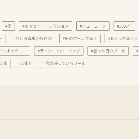
#夏
#エッセイ・コレクション
#ニューヨーク
#1995年
ト
#なぜ写真集が好きか
#紙のプールで泳ぐ
#もぐって泳ぐ人
ド・ホックニー
#ライン・ドローイング
#曇った日のプール
#芸術
#芸術的
#雲が映っているプール