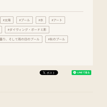
#太陽
#プール
#水
#アート
#ダイヴィング・ボードと影
#曇り、そして雨の日のプール
#秋のプール