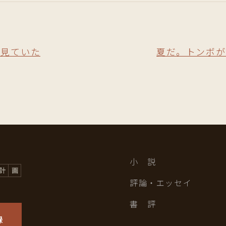
を見ていた
夏だ。トンボ
小 説
評論・エッセイ
書 評
録