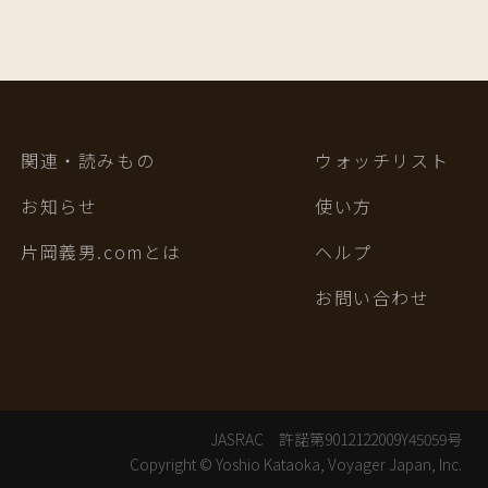
関連・読みもの
ウォッチリスト
お知らせ
使い方
片岡義男.comとは
ヘルプ
お問い合わせ
JASRAC 許諾第9012122009Y45059号
Copyright © Yoshio Kataoka, Voyager Japan, Inc.