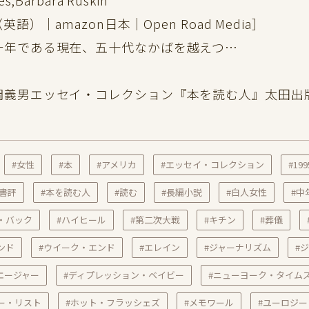
es,Barbara Ruskin
e（英語）｜amazon日本｜Open Road Media］
年である現在、五十代なかばを越えつ…
岡義男エッセイ・コレクション『本を読む人』太田出版
#女性
#本
#アメリカ
#エッセイ・コレクション
#19
#書評
#本を読む人
#読む
#長編小説
#白人女性
#中
・バック
#ハイヒール
#第二次大戦
#キチン
#葬儀
ンド
#ウイーク・エンド
#エレイン
#ジャーナリズム
#
エージャー
#ディプレッション・ベイビー
#ニューヨーク・タイム
ー・リスト
#ホット・フラッシェズ
#メモワール
#ユーロジー