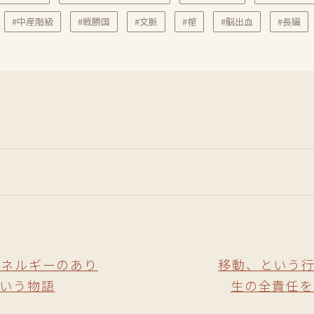
#中産階級
#戦勝国
#文脈
#棺
#脳出血
#長編
エネルギーのあり
移動、という
いう物語
生の全責任を