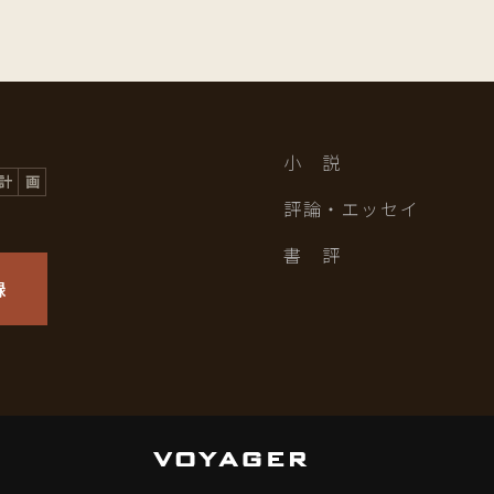
小 説
評論・エッセイ
書 評
録