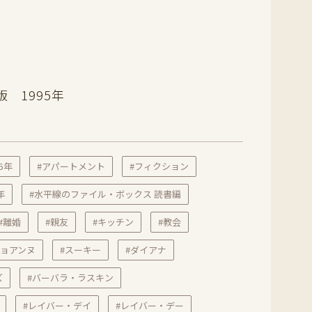
 1995年
95年
#アパートメント
#フィクション
年
#水平線のファイル・ボックス 読書編
#離婚
#親友
#キッチン
#教会
ジョアンヌ
#スーキー
#ダイアナ
ズ
#バーバラ・ラスキン
#レイバー・デイ
#レイバー・デー