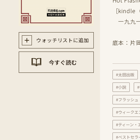
Hot Flash
［kindl
一九九一
ウォッチリストに追加
底本：片
今すぐ読む
#太田出版
#小説
#フラッシュ
#ウィークエ
#ティーン・
#ベストセラ