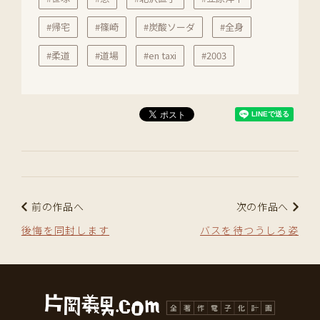
#帰宅
#篠崎
#炭酸ソーダ
#全身
#柔道
#道場
#en taxi
#2003
前の作品へ
次の作品へ
後悔を同封します
バスを待つうしろ姿