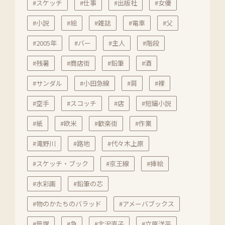
#スケッチ
#仕事
#出版社
#女優
#小説
#絵
#雑誌
#電車
#父
#2005年
#バー
#主人
#階段
#残暑
#商店街
#鉛筆
#酒
#サンダル
#小田急線
#肩
#裸
#空手
#スコッチ
#店
#短編小説
#紙
#欧米
#歓楽街
#作業
#滝野川
#路地
#代々木上原
#スケッチ・ブック
#京王線
#挿絵
#水彩画
#鉛筆の芯
#物のかたちのバラッド
#アメーバブックス
#笹塚
#急
#北沢直子
#立原洋平