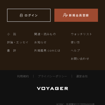
ログイン
新規会員登録
小 説
関連・読みもの
ウォッチリスト
評論・エッセイ
お知らせ
使い方
書 評
片岡義男.comとは
ヘルプ
お問い合わせ
利用規約
｜
プライバシーポリシー
｜
運営会社
JASRAC 許諾第9012122009Y45059号