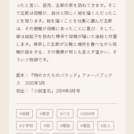
ったと言い、翌月、五郎の家を訪ねてきます。そこ
で五郎は母親が、自分と同じく絵を描く人だったこ
とを知ります。絵を描くことを仕事に選んだ五郎
は、その根拠が母親にあったことに喜び、そして、
彼は由起子を訪ねた博多で母親が描いた油絵と対面
します。帰京した五郎が父親と焼肉を食べながら母
親の話をする、その情景が何とも言えず温かい、そ
ういう物語です。
底本：『物のかたちのバラッド』アメーバブック
ス 2005年5月
初出：「小説宝石」2004年8月号
#母親
#東京
#バス
#2004年
#小学校
#絵
#雑誌
#電話
#友人