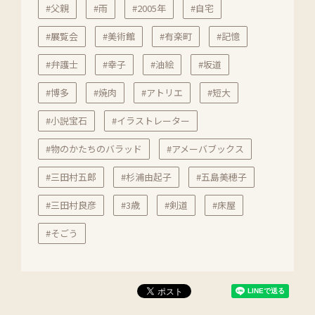
#父親
#雨
#2005年
#自宅
#展覧会
#美術館
#有楽町
#記憶
#弁護士
#幸子
#油絵
#坂道
#博多
#焼肉
#アトリエ
#短大
#小説宝石
#イラストレーター
#物のかたちのバラッド
#アメーバブックス
#三田村五郎
#杉浦由起子
#五島美穂子
#三田村良彦
#3歳
#剣道
#床屋
#そごう