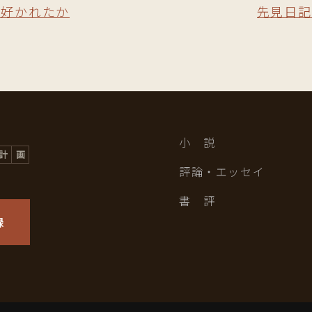
ぜ好かれたか
先見日記
小 説
評論・エッセイ
書 評
録