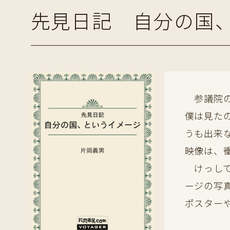
先見日記 自分の国
参議院の
僕は見た
うも出来
映像は、
けっして
ージの写
ポスター