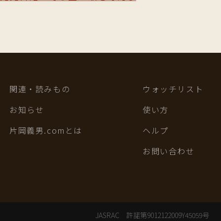
関連・読みもの
ウォッチリスト
お知らせ
使い方
片岡義男.comとは
ヘルプ
お問い合わせ
JASRAC 許諾第9012122009Y45059号