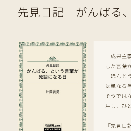
先見日記 がんばる
成果主義
した言葉
ほんとう
は単なる
そうでは
用し、ひ
『先見日