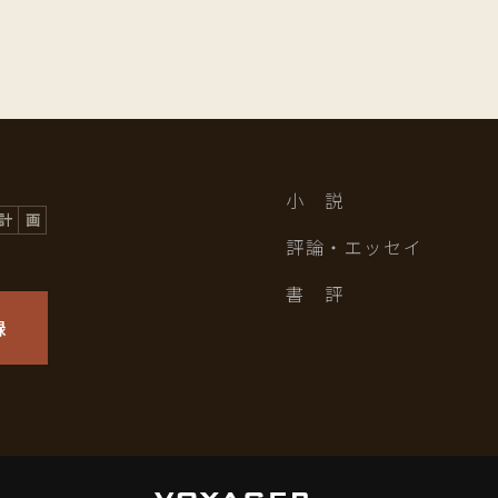
小 説
評論・エッセイ
書 評
録